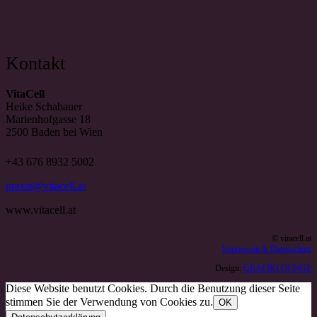
Kontakt
VitaCell
Heike Schabauer
Marienhofgasse 18
2500 Baden bei Wien
+43 676 8932 5002
praxis@vitacell.at
www.vitacell.at
© vitacell.at
Impressum & Datenschutz
Design:
GRAFIKLOUNGE
Diese Website benutzt Cookies. Durch die Benutzung dieser Seite
stimmen Sie der Verwendung von Cookies zu.
OK